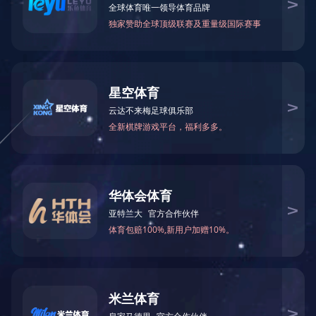
乐鱼网站web版
乐鱼网站web
版-乐鱼online
红旗机械誓言
我们是一支充满激情、充满活力的团队
（中国）
我们是一支生生不息、奋斗不止的团队
我们是一支勇于创新、锐意变革的团队
在红旗机械，公司与员工是伙伴关系而非契约关系
在红旗机械，公司与客户是互助关系而非利益关系
在我们怀着坚定的信念与客户共同发展，共创辉煌
致力于成为优秀的涂料机械制造商
永远为客户提供优质的产品、优质的服务
我们信奉声誉重于金钱
拒绝任何有损客户利益的行为