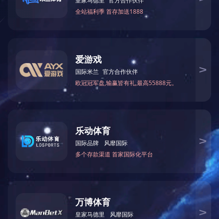
视客户的成功为我们的骄傲
乐鱼网站web版-乐鱼online（中国）
地址：重庆市北碚区蔡家镇凤栖路6号11-1（重庆市机电仪工业
园）
电话：
023-68277718
/
023-68277818
手机：
13608377231
传真：
023-68277818
邮编：400022
E-Mail：
sale@mesdelpasseig.com