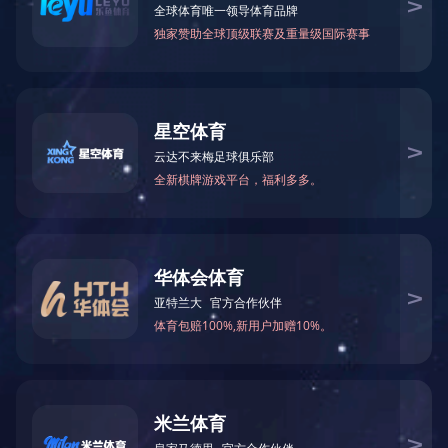
乐鱼网站web
BX30-1
版-乐鱼online
（中国）
BX8-1
<
1
>
乐鱼网站web版-乐鱼online（中国）
地址：重庆市北碚区蔡家镇凤栖路6号11-1（重庆市机电仪工业